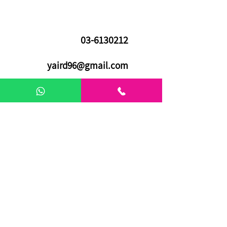
03-6130212
yaird96@gmail.com
אריה שנקר 16 | פתח תקווה
03-7288140