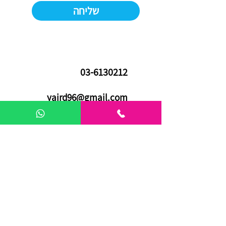
שליחה
03-6130212
yaird96@gmail.com
אריה שנקר 16 | פתח תקווה
03-7288140