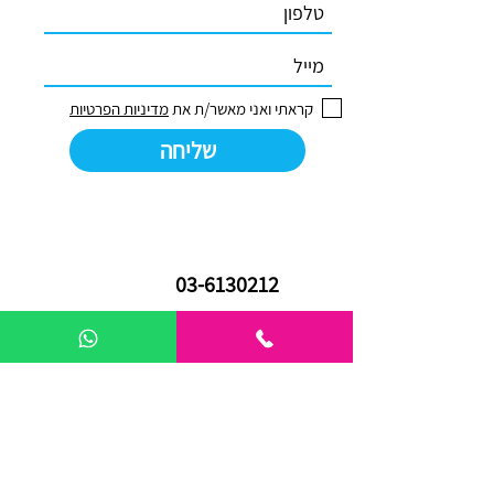
קראתי ואני מאשר/ת את
מדיניות הפרטיות
שליחה
03-6130212
yaird96@gmail.com
אריה שנקר 16 | פתח תקווה
03-7288140