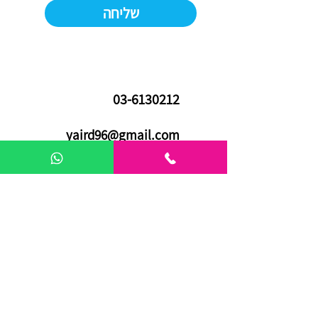
שליחה
03-6130212
yaird96@gmail.com
אריה שנקר 16 | פתח תקווה
03-7288140