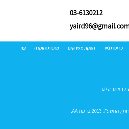
03-6130212
yaird96@gmail.co
כריכות נייר
הפקת משחקים
מתנות והוקרה
עוד
שת האתר שלנו.
עשינו כמיטב יכולתנו על מנת שהאתר יעמוד בתקנות שוויון זכויות לאנשים עם מוגבלות (התאמות נגישות לשירות), התשע"ג 2013 ברמת AA,