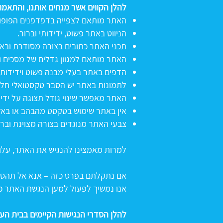
​להלן הקווים אשר מנחים אותנו, והתאמ
האתר מותאם לצפייה בדפדפנים הפופול
הניווט באתר פשוט, ידידותי וברור.
תכני האתר כתובים בצורה מסודרת ובאופ
האתר מותאם למגוון גדלים של מסכים ור
הדפים באתר בעלי מבנה פשוט וידידותי 
לתמונות באתר יש הסבר טקסטואלי חלופי (t Text
האתר מאפשר שינוי גודל תצוגה על ידי שימוש במקש l
אין באתר שימוש בטקסט מהבהב או באל
צבעי האתר מנוגדים בצורה מצוינת וברו
למרות מאמצינו להנגיש את האתר, עלול
אם נתקלתם בפרט כזה – אנא אל תהסס
אנו נמשיך לפעול למען הנגשת האתר ככ
להלן הסדרי הנגישות הקיימים בבית הע